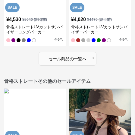
SALE
SALE
¥
4,530
¥
4,020
¥
5040
(割引前)
¥
4470
(割引前)
骨格ストレートUVカットサンバ
骨格ストレートUVカットサンバ
イザーロングパーカー
イザーパーカー
全
6
色
全
8
色
›
セール商品の一覧へ
骨格ストレートその他のセールアイテム