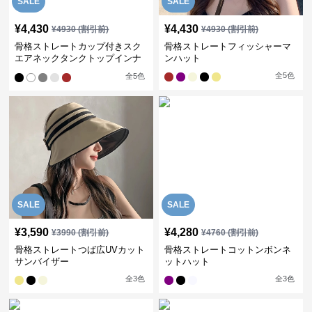
SALE
SALE
¥
4,430
¥
4,430
¥
4930
(割引前)
¥
4930
(割引前)
骨格ストレートカップ付きスク
骨格ストレートフィッシャーマ
エアネックタンクトップインナ
ンハット
ー
全
5
色
全
5
色
SALE
SALE
¥
3,590
¥
4,280
¥
3990
(割引前)
¥
4760
(割引前)
骨格ストレートつば広UVカット
骨格ストレートコットンボンネ
サンバイザー
ットハット
全
3
色
全
3
色