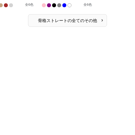
全
6
色
全
6
色
›
骨格ストレート
の全ての
その他