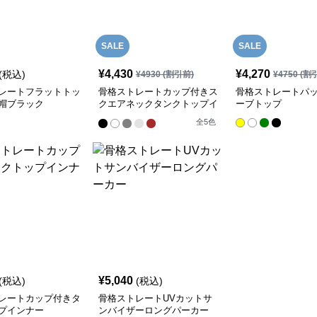
SALE
SALE
¥
4,430
¥
4,270
(税込)
¥
4930
(割引前)
¥
4750
(割
レートフラットトッ
骨格ストレートカップ付きス
骨格ストレートパ
帽ブラック
クエアネックタンクトップイ
ーブトップ
ンナー
全
5
色
¥
5,040
(税込)
(税込)
レートカップ付きタ
骨格ストレートUVカットサ
プインナー
ンバイザーロングパーカー