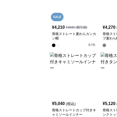
SALE
¥
4,210
¥
4,270
¥
4680
(割引前)
骨格ストレート麦わらカンカ
骨格スト
ン帽
プ麦わら
全
2
色
¥
5,040
¥
5,120
(税込)
骨格ストレートカップ付きキ
骨格スト
ャミソールインナー
ンクトッ