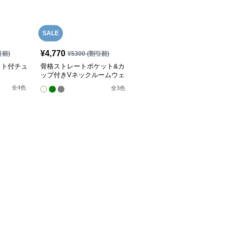
SALE
¥
4,770
引前)
¥
5300
(割引前)
ット付チュ
骨格ストレートポケット&カ
ップ付きVネックルームウェ
アワンピース
全
4
色
全
3
色