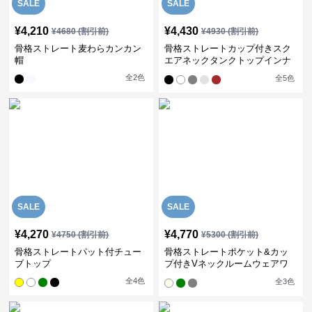
SALE
SALE
¥
4,210
¥
4,430
¥
4680
(割引前)
¥
4930
(割引前)
骨格ストレート麦わらカンカン
骨格ストレートカップ付きスク
帽
エアネックタンクトップインナ
ー
全
2
色
全
5
色
SALE
SALE
¥
4,270
¥
4,770
¥
4750
(割引前)
¥
5300
(割引前)
骨格ストレートパット付チュー
骨格ストレートポケット&カッ
ブトップ
プ付きVネックルームウェアワ
ンピース
全
4
色
全
3
色