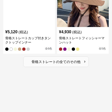
¥
5,120
¥
4,930
(税込)
(税込)
骨格ストレートカップ付きタン
骨格ストレートフィッシャーマ
クトップインナー
ンハット
全
6
色
全
5
色
›
骨格ストレート
の全ての
その他