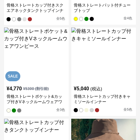
骨格ストレートカップ付きスク
骨格ストレートパット付チュー
エアネックタンクトップインナ
ブトップ
ー
全
4
色
全
5
色
SALE
¥
4,770
¥
5,040
(税込)
¥
5300
(割引前)
骨格ストレートポケット&カッ
骨格ストレートカップ付きキャ
プ付きVネックルームウェアワ
ミソールインナー
ンピース
全
5
色
全
3
色