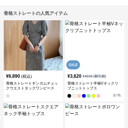
骨格ストレートの人気アイテム
SALE
¥
6,890
¥
3,620
(税込)
¥
4030
(割引前)
骨格ストレートギンガムチェッ
骨格ストレート半袖Vネックリ
クウエストタックワンピース
ブニットトップス
全
7
色