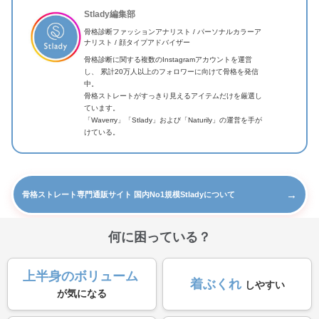
Stlady編集部
骨格診断ファッションアナリスト / パーソナルカラーア
ナリスト / 顔タイプアドバイザー
骨格診断に関する複数のInstagramアカウントを運営
し、 累計20万人以上のフォロワーに向けて骨格を発信
中。
骨格ストレートがすっきり見えるアイテムだけを厳選し
ています。
「Waverry」「Stlady」および「Naturily」の運営を手が
けている。
→
骨格ストレート専門通販サイト 国内No1規模Stladyについて
何に困っている？
上半身のボリューム
着ぶくれ
しやすい
が気になる