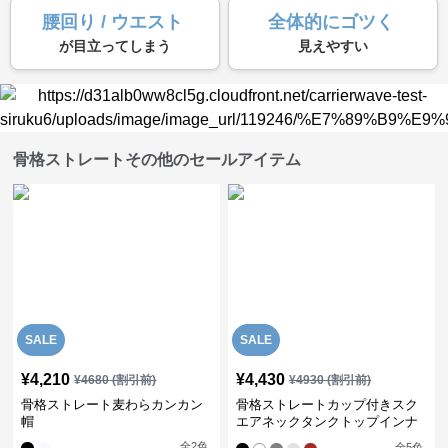
腰回り / ウエスト
全体的にゴツく
が目立ってしまう
見えやすい
骨格ストレートその他のセールアイテム
SALE
SALE
¥
4,210
¥
4,430
¥
4680
(割引前)
¥
4930
(割引前)
骨格ストレート麦わらカンカン
骨格ストレートカップ付きスク
帽
エアネックタンクトップインナ
ー
全
2
色
全
5
色