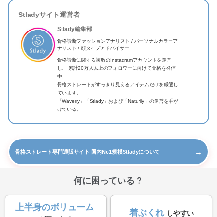
Stladyサイト運営者
Stlady編集部
骨格診断ファッションアナリスト / パーソナルカラーア
ナリスト / 顔タイプアドバイザー
骨格診断に関する複数のInstagramアカウントを運営
し、 累計20万人以上のフォロワーに向けて骨格を発信
中。
骨格ストレートがすっきり見えるアイテムだけを厳選し
ています。
「Waverry」「Stlady」および「Naturily」の運営を手が
けている。
→
骨格ストレート専門通販サイト 国内No1規模Stladyについて
何に困っている？
上半身のボリューム
着ぶくれ
しやすい