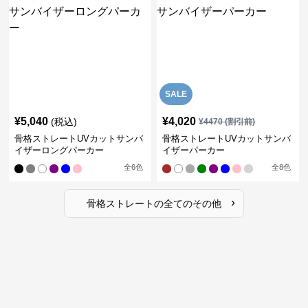
SALE
¥
5,040
¥
4,020
(税込)
¥
4470
(割引前)
骨格ストレートUVカットサンバ
骨格ストレートUVカットサンバ
イザーロングパーカー
イザーパーカー
全
6
色
全
8
色
›
骨格ストレート
の全ての
その他