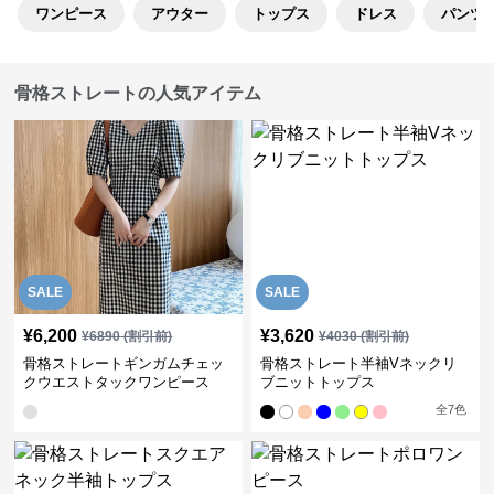
ワンピース
アウター
トップス
ドレス
パンツ
骨格ストレートの人気アイテム
SALE
SALE
¥
6,200
¥
3,620
¥
6890
(割引前)
¥
4030
(割引前)
骨格ストレートギンガムチェッ
骨格ストレート半袖Vネックリ
クウエストタックワンピース
ブニットトップス
全
7
色